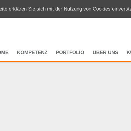
ite erklären Sie sich mit der Nutzung von Cookies einvers
OME
KOMPETENZ
PORTFOLIO
ÜBER UNS
K